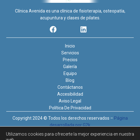
Clínica Avenida es una clínica de fisioterapia, osteopatía,
acupuntura y clases de pilates.
Inicio
Servicios
Precios
Galería
Equipo
Blog
Contáctanos
Accesibilidad
Aviso Legal
Política De Privacidad
Copyright 2024 © Todos los derechos reservados –
Página
desarrollada por G2k
Utilizamos cookies para ofrecerte la mejor experiencia en nuestra
Financiado por la Unión Europea – NextGenerationEU:
www.clinica-
web.